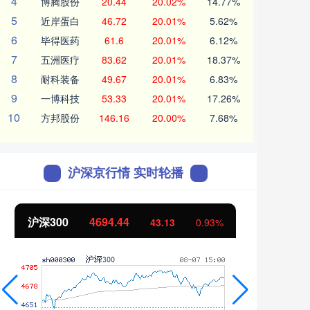
4
博腾股份
20.44
20.02%
14.77%
5
近岸蛋白
46.72
20.01%
5.62%
6
毕得医药
61.6
20.01%
6.12%
7
五洲医疗
83.62
20.01%
18.37%
8
耐科装备
49.67
20.01%
6.83%
9
一博科技
53.33
20.01%
17.26%
10
方邦股份
146.16
20.00%
7.68%
沪深京行情 实时轮播
北证50
1134.24
创
11.37
1.01%