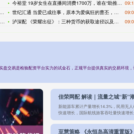
今裕堂 19岁女生在直播间消费1700万，谁在“助推”团播的
09:
世纪汇通 当爱已成往事，原本为爱疯狂的曹丕，为何最终与甄宓覆
09:
泸深配 《荣耀出征》：三种货币的获取途径以及用途！
09:
台,实盘交易是检验配资平台实力的试金石，正规平台提供真实的交易环境
新能源车累计产量增长14.3%，民用无人
快速增长，国际航线旅客吞吐量快速增长..
至慧策略 《永恒岛高清重置版