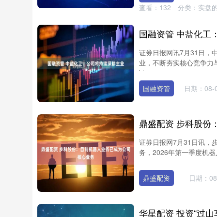
查看：
132
分类：
实盘
国融资管 中盐化工
证券日报网讯7月31日
业，不断夯实核心竞争力
读....
国融资管
日期：08-
证券日报网7月31日讯
务，2026年第一季度机器人
深证成指
14311.01
68
1.02%
200.89
1.
鼎盛配资
日期：08