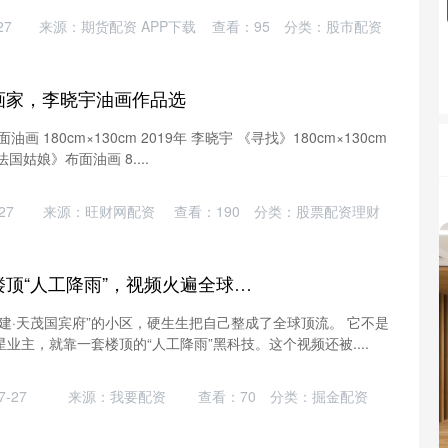
27
来源：期货配资 APP下载
查看：
95
分类：
股市配资
画家，李晓宇油画作品选
 180cm×130cm 2019年 李晓宇 《寻找》180cm×130cm
法国姑娘》布面油画 8....
27
来源：旺财网配资
查看：
190
分类：
股票配资理财
亿海智投 山西小区楼顶“人工降雨”，视频火遍全球，欧洲破防！
建·天茂国宾府”的小区，硬生生把自己整成了全球顶流。 它不是
业主，就靠一套楼顶的“人工降雨”黑科技。这个视频还被....
-27
来源：我要配资
查看：
70
分类：
掘金配资