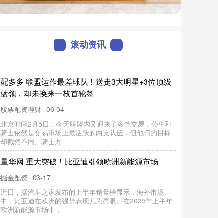
滚动资讯
配
多
多
联
运
作
最
差
球
队
！
送
走
3
大
明
星
+
3
位
顶
级
领
，
却
未
换
来
一
枚
首
轮
盟
蓝
签
股票配资理财
北
京
时
间
2
月
5
日
今
天
联
盟
内
又
迎
来
了
多
笔
交
易
，
公
牛
和
士
依
然
是
交
易
市
场
上
最
活
跃
的
两
支
队
伍
，
但
他
们
的
目
标
截
然
不
同
。
骑
士
06-04
骑
，
却
方
网 重大突破！比亚迪引领欧洲新能源市场
掘金配资
03-17
近
日
，
据
汽
车
之
发
布
的
上
半
年
销
量
榜
显
示
，
海
外
市
场
，
比
亚
迪
在
欧
洲
的
强
势
表
现
尤
为
亮
眼
。
在
2
0
2
5
年
上
半
年
洲
新
能
源
市
场
中
中
家
欧
，