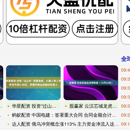
全
09:
09:
09:
09:
华星配资 投资“过山车”拖累业绩，小康人寿上半年净亏损5.0
股赢家 云汉芯城龙虎榜数据（10月22日）
09:
蚂蚁配资 中国电建：签署重大合同 合同金额合计约11719亿
09:
达人配资 俄乌冲突概念涨113% 主力资金净流入这些股
09: