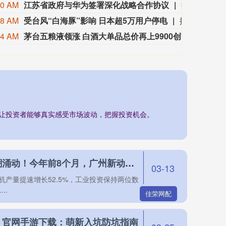
10 AM
江苏省政府与华为签署深化战略合作协议
据微讯江苏消息，8月6日，江苏省政府与华为技术有限公司在南京签署深化战略合作协议。根据协议，双方将协同推进人工智能公共算力中心、城市公共云、数据基础设施、人工智能赋能科学研究及社会治理等重点领域建设，并在鸿蒙PC产业和国产化计算产业创新、开源鸿蒙产业和生态构建、数智专业人才培育等方面深化合作，共同打造“人工智能+”创新策源地与产业新高地。
08 AM
受台风“白海豚”影响 日本超5万用户停电
据日本气象厅消息，受今年第13号台风“白海豚”影响，截至8日，该国已有超5万用户停电。据日本九州电力公司消息，受台风影响，截至8日6时，奄美地区约有4.2万用户停电。另据冲绳电力公司消息，截至8日上午5时，冲绳地区共有超过13000用户停电。
04 AM
茅台五粮液领涨 白酒大单品总价再上9900创7月初以来新高
新浪财
，让投资者能够真实感受市场波动，把握投资机会。
佳荣网配 解读｜流量之城“新”潮涌动！今年前8个月，广州新动能新产业不断壮大
03-13
机产量提速增长52.5%，工业投资保持两位数
..
佳荣网配
》官网手游下载：萌新入坑防坑指南