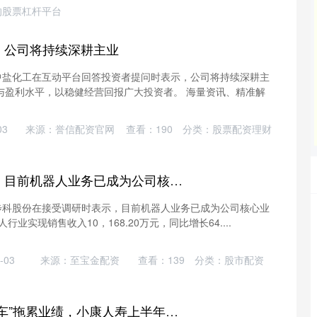
的股票杠杆平台
：公司将持续深耕主业
，中盐化工在互动平台回答投资者提问时表示，公司将持续深耕主
与盈利水平，以稳健经营回报广大投资者。 海量资讯、精准解
03
来源：誉信配资官网
查看：
190
分类：
股票配资理财
鼎盛配资 步科股份：目前机器人业务已成为公司核心业务
，步科股份在接受调研时表示，目前机器人业务已成为公司核心业
行业实现销售收入10，168.20万元，同比增长64....
沪深300
4694.44
42%
43.13
0.93%
-03
来源：至宝金配资
查看：
139
分类：
股市配资
华星配资 投资“过山车”拖累业绩，小康人寿上半年净亏损5.08亿，罗振华刚出任临时负责人