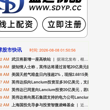
球股市快讯
时间:
2026-08-08 01:50:58
42 AM
武汉将新增一座高铁站
据湖北发布，根据《新建合肥至武汉高速铁路长江新区站站房工程及天河站站区相关工程HWZF-1(HBSJ-202401TL-010023001)资审文件公告》，长江新区站计划开工时间和竣工时间均已明确：计划开工日期2026年9月1日，计划竣工日期2028年6月30日，计划工期668日历天。长江新区站位于武汉中北部，北靠黄陂区，南依长江新城。车站西距武汉天河站22.86km，东距红安站24.726km。
39 AM
据知情人士称，英伟达将通过首笔20亿美元的投资获得Lancium 20%的股权，如果Lancium达到某些阈值，其持股比例可能随再追加的10亿美元投资而增加。
据知情人
38 AM
美国天然气暗盘日内涨超2%，现报2.6815美元。
美国天然
37 AM
英伟达拟向Lancium投资至多30亿美元，支持AI数据中心电力基础设施
据报道，
32 AM
英伟达已同意向Lancium投资20亿美元，若Lancium获取更多电力，英伟达将再投入10亿美元。
英伟达已
29 AM
英伟达将向黑石集团支持的电力公司Lancium投资最多30亿美元，该公司是Stargate的幕后电力供应商。
英伟达将
12 AM
上海国投先导参与投资智微凌峰基金
近日，上海国投先导公示对上海智微凌峰创业投资合伙企业（有限合伙）（简称“智微凌峰基金”）的投资。该基金由智微资本担任管理人，目标规模30亿元。LP阵容汇聚中微公司、澜起科技等半导体龙头的旗下平台，工业X射线检测领域企业日联科技的子公司，以及地方国资平台，形成“产业资本+国有资本”的深度联合。智微凌峰基金以半导体设备、零部件、材料及先进封装等集成电路核心环节为主攻方向，重点挖掘“卡脖子”领域的“隐形冠军”。