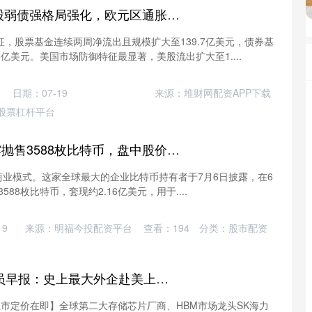
金配资 全球避险与股弱债强格局强化，欧元区通胀回落景气回升，人口周期促韩国生育率回暖---0706宏观脱水
，股票基金连续两周净流出且规模扩大至139.7亿美元，债券基
5亿美元。美国市场防御特征最显著，美股流出扩大至1....
日期：07-19
来源：堆财网配资APP下载
股票杠杆平台
涵星配资 MSTR披露抛售3588枚比特币，盘中股价一度下挫5%
己的商业模式。这家全球最大的企业比特币持有者于7月6日披露，在6
量华
588枚比特币，套现约2.16亿美元，用于....
19
来源：明福今投配资平台
查看：
194
分类：
股市配资
盈通策略 7月7日会员早报：史上最大外企赴美上市定价在即 微软裁员4800人
市定价在即】全球第二大存储芯片厂商、HBM市场龙头SK海力