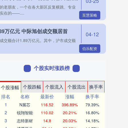
03-25
的老朋友，一个在各大新区反复横跳、专业
的——....
至慧策略
89万亿元 中际旭创成交额居首
04-12
成交额合计1.89万亿元。其中，沪市成交额
伯乐配资
个股实时涨跌榜
个股跌幅
个股流入
个股流出
换手率
个股涨幅
排名
名称
最新价
涨幅
换手率
1
N展芯
116.52
396.89%
79.39%
2
锐翔智能
110.02
20.21%
16.80%
3
志特新材
14.8
20.03%
14.18%