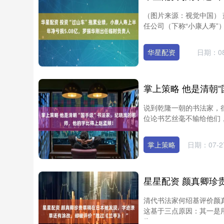
（图片来源：视觉中国） 
任公司（下称“小康人寿”）
华星配资
日期：08
说到乾隆一朝的书法家，
位论书艺丝毫不输给他们，
掌上策略
日期：07-2
清代书法家何绍基评价颜
这基于三点原因：其一是
为....