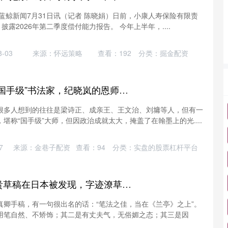
蓝鲸新闻7月31日讯（记者 陈晓娟）日前，小康人寿保险有限责
披露2026年第二季度偿付能力报告。 今年上半年，....
-03
来源：怀远策略
查看：
192
分类：
掘金配资
掌上策略 他是清朝“国手级”书法家，纪晓岚的恩师，他的字比得上赵孟頫！
很多人想到的往往是梁诗正、成亲王、王文治、刘墉等人，但有一
堪称“国手级”大师，但因政治成就太大，掩盖了在翰墨上的光....
7
来源：金巷子配资
查看：
94
分类：
实盘的股票杠杆平台
星星配资 颜真卿珍贵草稿在日本被发现，字迹潦草还有涂改，却被评价“胜过《兰亭》！”
真卿手稿，有一句很出名的话：“笔法之佳，当在《兰亭》之上”。
用笔自然、不矫饰；其二是有丈夫气，无俗媚之态；其三是因