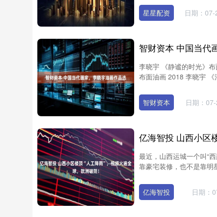
星星配资
日期：07-
智财资本 中国当代
李晓宇 《静谧的时光》布面油画
布面油画 2018 李晓宇 《
智财资本
日期：07-
最近，山西运城一个叫“西
靠豪宅装修，也不是靠明星
亿海智投
日期：07