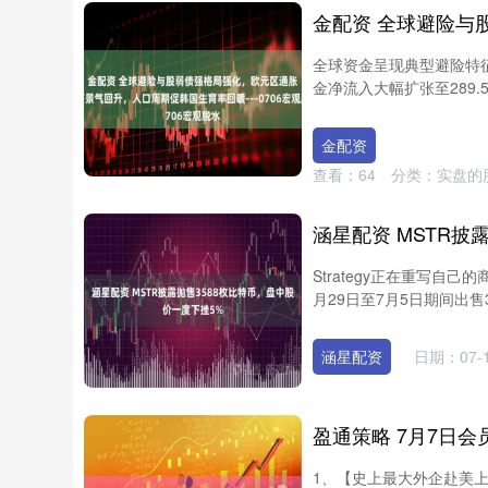
全球资金呈现典型避险特征
金净流入大幅扩张至289.
金配资
查看：
64
分类：
实盘的
Strategy正在重写自
月29日至7月5日期间出售3
涵星配资
日期：07-
1、【史上最大外企赴美上